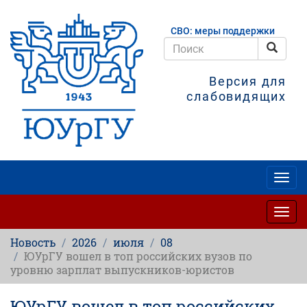
Перейти
к
СВО: меры поддержки
основному
содержанию
Поис
Поиск
Версия для
слабовидящих
Togg
navig
Togg
navig
Новость
2026
июля
08
ЮУрГУ вошел в топ российских вузов по
уровню зарплат выпускников-юристов
ЮУрГУ вошел в топ российских