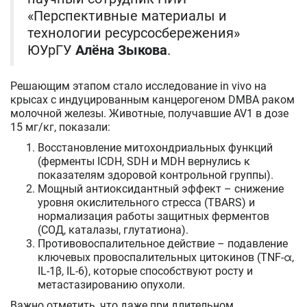
«Перспективные материалы и
технологии ресурсосбережения»
ЮУрГУ
Алёна Зыкова
.
Решающим этапом стало исследование in vivo на
крысах с индуцированным канцерогеном DMBA раком
молочной железы. Животные, получавшие AV1 в дозе
15 мг/кг, показали:
Восстановление митохондриальных функций
(ферменты ICDH, SDH и MDH вернулись к
показателям здоровой контрольной группы).
Мощный антиоксидантный эффект – снижение
уровня окислительного стресса (TBARS) и
нормализация работы защитных ферментов
(СОД, каталазы, глутатиона).
Противовоспалительное действие – подавление
ключевых провоспалительных цитокинов (TNF-α,
IL-1β, IL-6), которые способствуют росту и
метастазированию опухоли.
Важно отметить, что даже при длительном