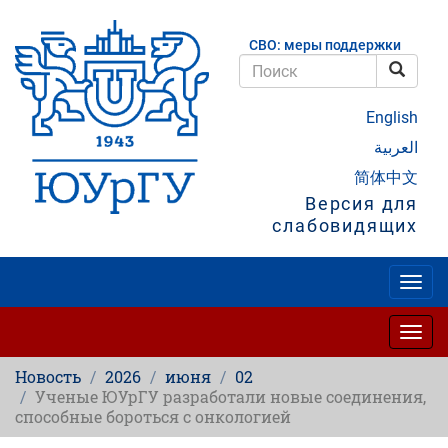
Перейти
к
СВО: меры поддержки
основному
содержанию
Поис
Поиск
English
العربية
简体中文
Версия для
слабовидящих
Togg
navig
Togg
navig
Новость
2026
июня
02
Ученые ЮУрГУ разработали новые соединения,
способные бороться с онкологией