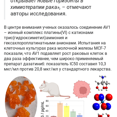
открывает новые горизонты в
химиотерапии рака», –
отмечают
авторы исследования.
В центре внимания ученых оказалось соединение AV1
– ионный комплекс платины(VI) с катионами
трис(гидроксиметил)аммония и
гексахлороплатинатными анионами. Испытания на
клеточных культурах рака молочной железы MCF-7
показали, что AV1 подавляет рост раковых клеток в
два раза эффективнее, чем широко применяемый
препарат дазатиниб: показатель IC50 составил 10,3
мкг/мл против 20,8 мкг/мл у стандартного лекарства.