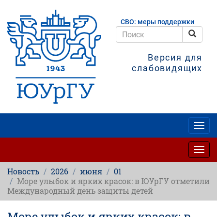
Перейти
к
СВО: меры поддержки
основному
содержанию
Поис
Поиск
Версия для
слабовидящих
Togg
navig
Togg
navig
Новость
2026
июня
01
Море улыбок и ярких красок: в ЮУрГУ отметили
Международный день защиты детей
Море улыбок и ярких красок: в