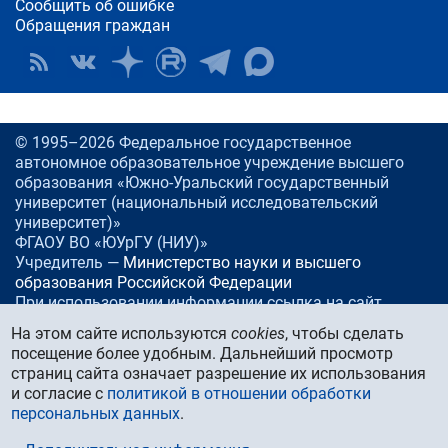
Сообщить об ошибке
Обращения граждан
© 1995–2026 Федеральное государственное
автономное образовательное учреждение высшего
образования «Южно-Уральский государственный
университет (национальный исследовательский
университет)»
ФГАОУ ВО «ЮУрГУ (НИУ)»
Учредитель —
Министерство науки и высшего
образования Российской Федерации
При использовании информации ссылка на сайт
www.
susu.ru
обязательна.
На этом сайте используются
cookies
, чтобы сделать
посещение более удобным. Дальнейший просмотр
Россия, 454080
Челябинск, проспект Ленина, 76
страниц сайта означает разрешение их использования
Тел./факс:
+7 (351) 267-99-00
и согласие с
политикой в отношении обработки
E-mail:
info@susu.ru
персональных данных
.
Управление маркетинга, брендинга и стратегических
коммуникаций:
press@susu.ru