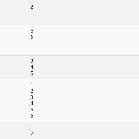
1;
2
5;
6
3;
4;
5
1;
2;
3;
4;
5;
6
1;
2