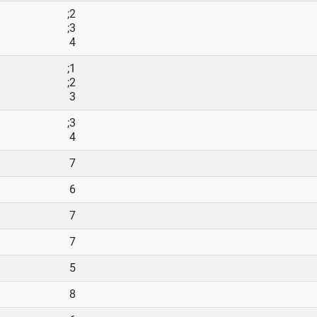
2;
3;
4
1;
2;
3
3;
4
7
6
7
7
5
8