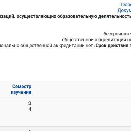
Теор
Доку
низаций. осуществляющих образовательную делятельнос
бессрочная
общественной аккредитации н
онально-общественной аккредитации нет
Срок действия 
Семестр
изучения
3;
4