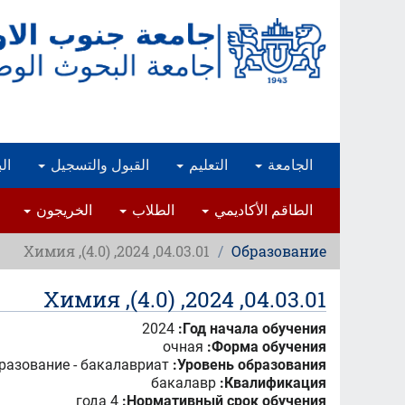
تجاوز
إلى
المحتوى
الرئيسي
الجامعة
التعليم
القبول والتسجيل
ال
الطاقم الأكاديمي
الطلاب
الخريجون
04.03.01, 2024, (4.0), Химия
Образование
04.03.01, 2024, (4.0), Химия
2024
Год начала обучения:
очная
Форма обучения:
разование - бакалавриат
Уровень образования:
бакалавр
Квалификация:
4 года
Нормативный срок обучения: