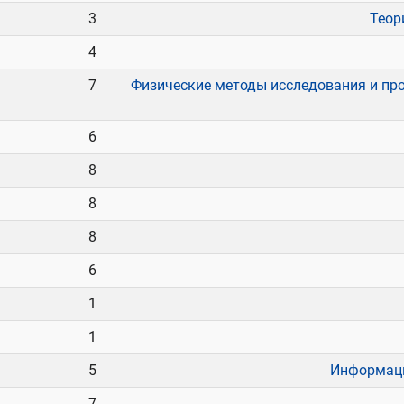
3
Теор
4
7
Физические методы исследования и про
6
8
8
8
6
1
1
5
Информаци
7