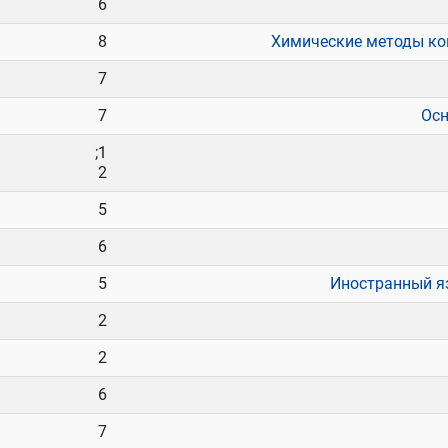
6
8
Химические методы ко
7
7
Осн
1;
2
5
6
5
Иностранный я
2
2
6
7