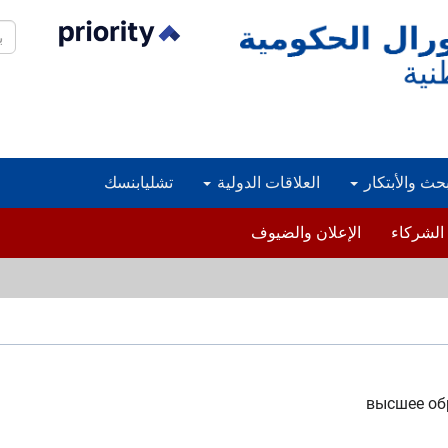
بح
بحث والأبتكار
العلاقات الدولية
تشليابنسك
الشركاء
الإعلان والضيوف
высшее об