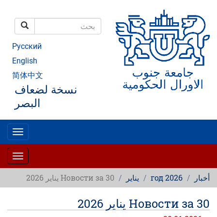
تجاوز
إلى
المحتوى
بحث
الرئيسي
بحث
Русский
English
简体中文
نسخة لضعاف
البصر
oggle
gation
oggle
gation
أخبار
2026 год
يناير
Новости за 30 يناير 2026
Новости за 30 يناير 2026