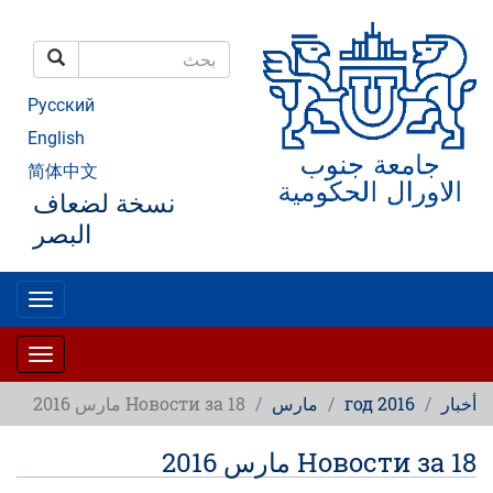
تجاوز
إلى
المحتوى
بحث
الرئيسي
بحث
Русский
English
简体中文
نسخة لضعاف
البصر
oggle
gation
oggle
gation
أخبار
2016 год
مارس
Новости за 18 مارس 2016
Новости за 18 مارس 2016