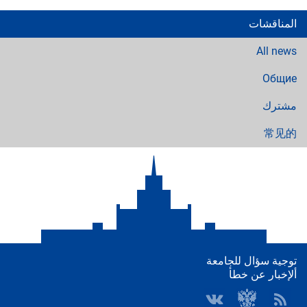
المناقشات
All news
Общие
مشترك
常见的
توجية سؤال للجامعة
ألإخبار عن خطأ